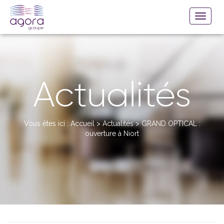
Actualités
Vous êtes ici :
Accueil
>
Actualités
>
GRAND OPTICAL :
ouverture à Niort