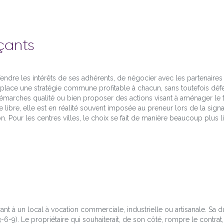
çants
ndre les intérêts de ses adhérents, de négocier avec les partenaire
lace une stratégie commune profitable à chacun, sans toutefois défend
arches qualité ou bien proposer des actions visant à aménager le ter
cipe libre, elle est en réalité souvent imposée au preneur lors de la sig
. Pour les centres villes, le choix se fait de manière beaucoup plus li
nt à un local à vocation commerciale, industrielle ou artisanale. Sa du
3-6-9). Le propriétaire qui souhaiterait, de son côté, rompre le contrat