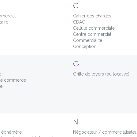
C
mmercial
Cahier des charges
caire
CDAC
Cellule commerciale
Centre commercial
Commercialité
Conception
G
e
Grille de loyers (ou locative)
de commerce
se
N
n éphémère
Négociateur / commercialisateu