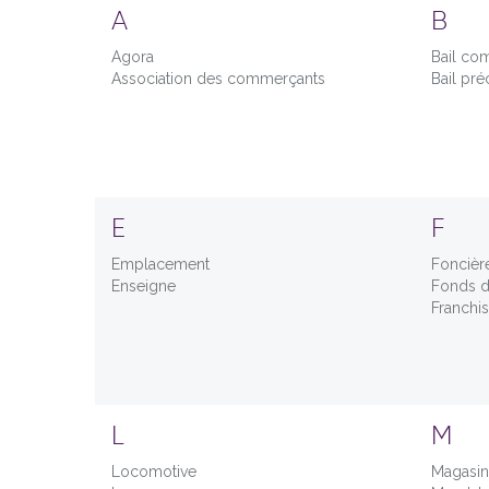
A
B
Agora
Bail co
Association des commerçants
Bail pré
E
F
Emplacement
Foncièr
Enseigne
Fonds 
Franchi
L
M
Locomotive
Magasi