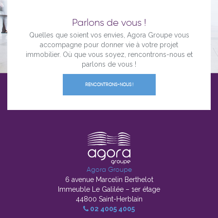
Parlons de vous !
Quelles que soient vos envies, Agora Groupe vous
accompagne pour donner vie à votre projet
immobilier. Où que vous soyez, rencontrons-nous et
parlons de vous !
RENCONTRONS-NOUS !
Agora Groupe
6 avenue Marcelin Berthelot
Immeuble Le Galilée – 1er étage
44800 Saint-Herblain
02 4005 4005