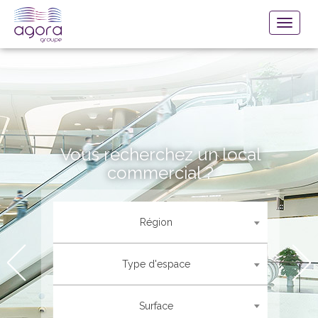
EN SAVOIR PLUS
Vous recherchez un local
commercial ?
Région
Type d'espace
Conception
Surface
Agora est spécialisé dans l’assistance à la conception