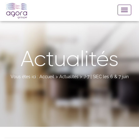
Actualités
Vous êtes ici :
Accueil
>
Actualités
>
J-7 | SIEC les 6 & 7 juin