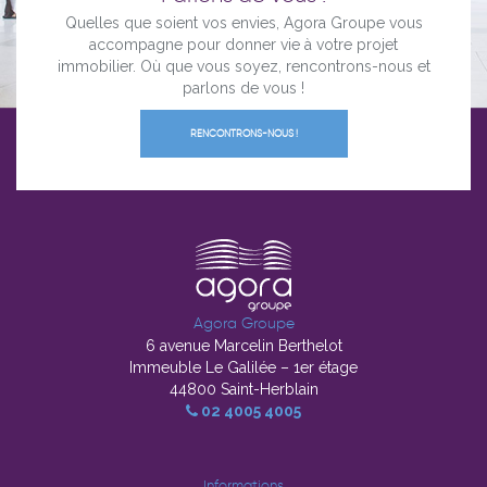
Quelles que soient vos envies, Agora Groupe vous
accompagne pour donner vie à votre projet
immobilier. Où que vous soyez, rencontrons-nous et
parlons de vous !
RENCONTRONS-NOUS !
Agora Groupe
6 avenue Marcelin Berthelot
Immeuble Le Galilée – 1er étage
44800 Saint-Herblain
02 4005 4005
Informations