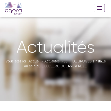
Actualités
Vous êtes ici :
Accueil
>
Actualités
>
JEFF DE BRUGES s’installe
au sein du E.LECLERC OCÉANE à REZÉ