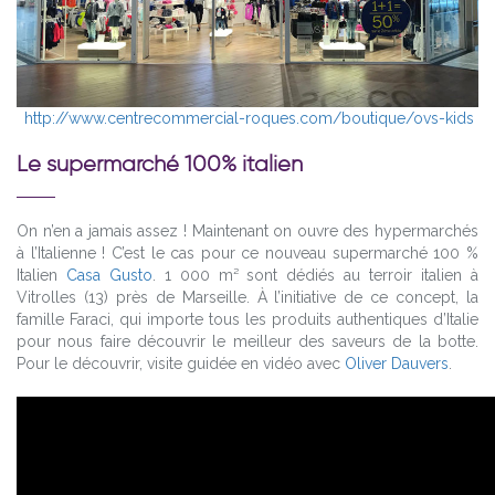
http://www.centrecommercial-roques.com/boutique/ovs-kids
Le supermarché 100% italien
On n’en a jamais assez ! Maintenant on ouvre des hypermarchés
à l’Italienne ! C’est le cas pour ce nouveau supermarché 100 %
Italien
Casa Gusto
. 1 000 m² sont dédiés au terroir italien à
Vitrolles (13) près de Marseille. À l’initiative de ce concept, la
famille Faraci, qui importe tous les produits authentiques d’Italie
pour nous faire découvrir le meilleur des saveurs de la botte.
Pour le découvrir, visite guidée en vidéo avec
Oliver Dauvers
.