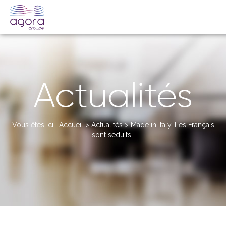
Actualités
Vous êtes ici :
Accueil
>
Actualités
>
Made in Italy, Les Français
sont séduits !