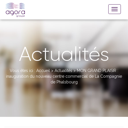
Actualités
Vous êtes ici :
Accueil
>
Actualités
>
MON GRAND PLAISIR :
inauguration du nouveau centre commercial de La Compagnie
de Phalsbourg