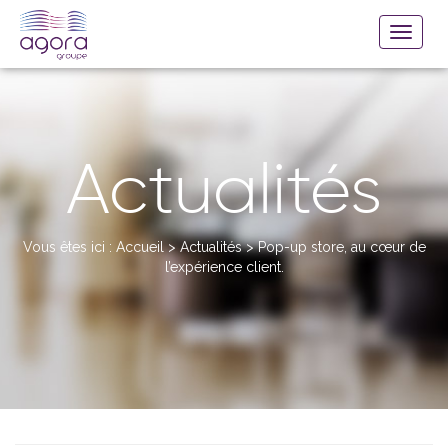
Actualités
Vous êtes ici :
Accueil
>
Actualités
>
Pop-up store, au cœur de
l’expérience client.