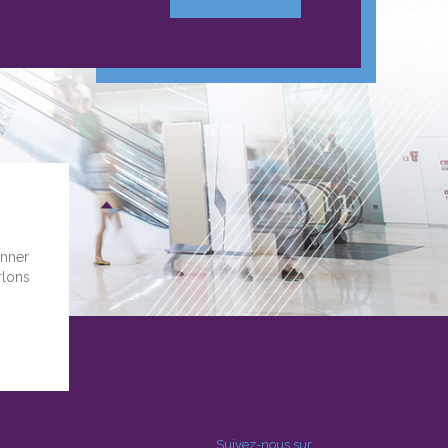
onner
rlons
Suivez-nous sur