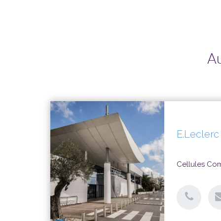
Au
E.Leclerc
Cellules Co