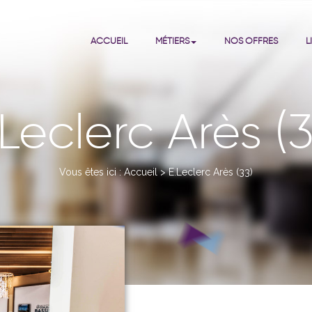
ACCUEIL
MÉTIERS
NOS OFFRES
L
.Leclerc Arès (3
Vous êtes ici :
Accueil
>
E.Leclerc Arès (33)