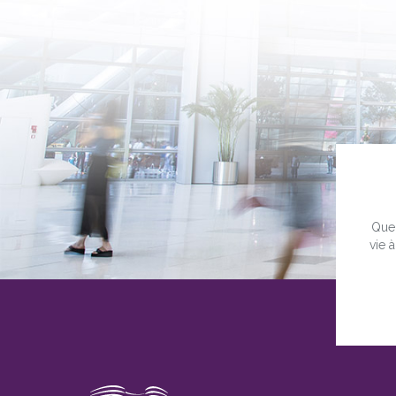
Quel
vie 