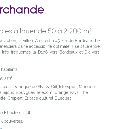
archande
les à louer de 50 à 2 200 m²
rcachon, la ville d’Arès est à 45 km de Bordeaux. Le
ficiera d’une accessibilité optimale. Il se situe entre
s très fréquentés la D106 vers Bordeaux et D3 vers
habitants ;
00 m² ;
cess, Fabrique de Styles, Gifi, Intersport, Monsieur
 à Bijoux, Bouygues Telecom, Orange, Krys, The
, Crêp’eat, Espace culturel E.Leclerc,
o E.Leclerc, Lidl… ;
05 couvertes.