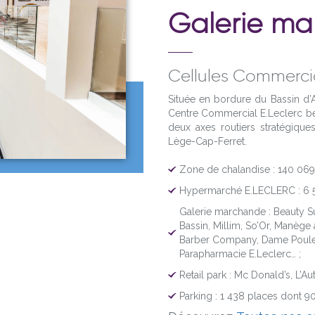
Galerie m
Cellules Commercia
Située en bordure du Bassin d’A
Centre Commercial E.Leclerc béné
deux axes routiers stratégique
Lège-Cap-Ferret.
Zone de chalandise : 140 069 
Hypermarché E.LECLERC : 6 5
Galerie marchande : Beauty Suc
Bassin, Millim, So’Or, Manège
Barber Company, Dame Poulette
Parapharmacie E.Leclerc… ;
Retail park : Mc Donald’s, L’Aut
Parking : 1 438 places dont 9