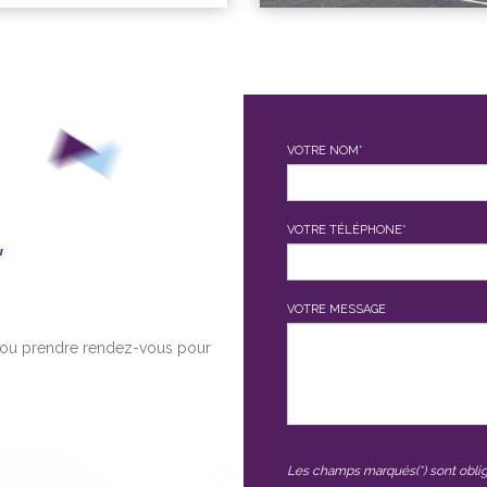
VOTRE NOM*
,
VOTRE TÉLÉPHONE*
VOTRE MESSAGE
é ou prendre rendez-vous pour
Les champs marqués(*) sont oblig