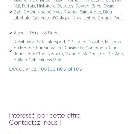
Galerie marchande : H&M, Promod, Pimkie, Morgan, Naf
Naf, Parfois, Histoire d’Or, Jules, Devred, Brice, Okaïdi,
Bzb, Courir, Nocibé, Yves Rocher, Saint Algue, Bleu
Libellule, Générale d’Optique, Krys, Jeff de Bruges, Paul…
;
A venir : Rituals & Undiz
Retail park : SFR, Intersport, Gifi, La Foir’Fouille, Maisons
du Monde, Bureau Vallée, Cuisinella, Conforama, King
Jouet, JouéClub, Norauto, V and B, McDonald’s, Del Arte,
Buffalo Grill, Fitness Park…
Découvrez
Toutes nos offres
Intéressé par cette offre,
Contactez-nous !