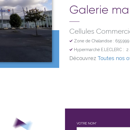
Galerie m
Cellules Commerci
Zone de Chalandise : 655 999 
Hypermarché E.LECLERC : 2 
Découvrez
Toutes nos o
VOTRE NOM*