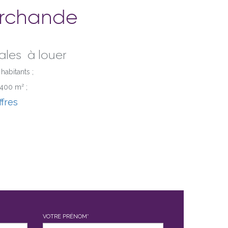
archande
ales à louer
habitants ;
400 m² ;
ffres
VOTRE PRÉNOM*