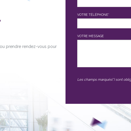
,
VOTRE TÉLÉPHONE*
VOTRE MESSAGE
é ou prendre rendez-vous pour
Les champs marqués(*) sont oblig