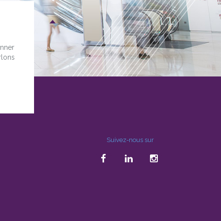
onner
rlons
Suivez-nous sur