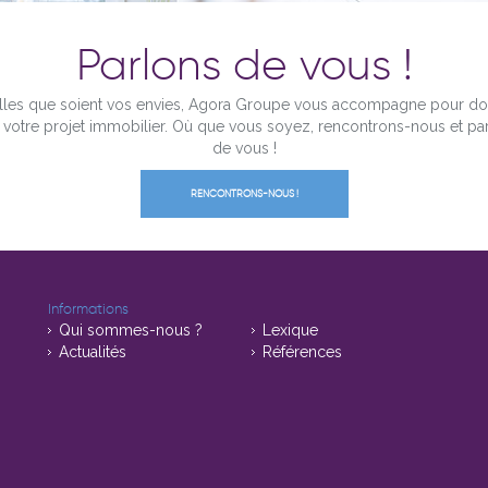
Parlons de vous !
les que soient vos envies, Agora Groupe vous accompagne pour d
à votre projet immobilier. Où que vous soyez, rencontrons-nous et pa
de vous !
RENCONTRONS-NOUS !
Informations
Qui sommes-nous ?
Lexique
Actualités
Références