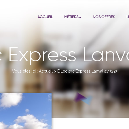
ACCUEIL
MÉTIERS
NOS OFFRES
L
c Express Lanva
Vous êtes ici :
Accueil
>
E.Leclerc Express Lanvallay (22)