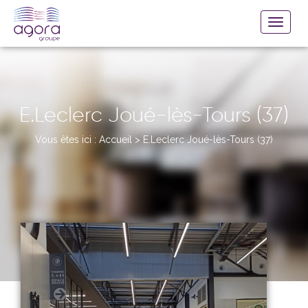
E.Leclerc Joué-lès-Tours (37)
Vous êtes ici :
Accueil
>
E.Leclerc Joué-lès-Tours (37)