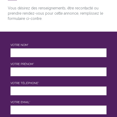
Vous désirez des renseignements, être recontacté ou
prendre rendez-vous pour cette annonce, remplissez le
formulaire ci-contre.
VOTRE NOM*
VOTRE PRÉNOM*
VOTRE TÉLÉPHONE*
VOTRE EMAIL*