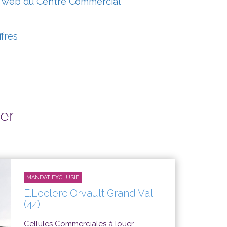
e web du Centre Commercial
ffres
ser
MANDAT EXCLUSIF
E.Leclerc Orvault Grand Val
(44)
Cellules Commerciales à louer