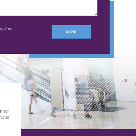
atoires
onner
rlons