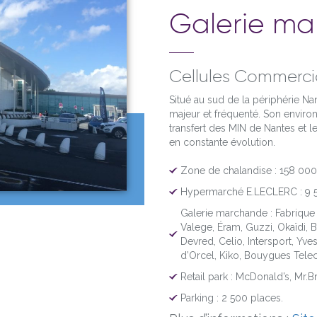
Galerie m
Cellules Commercia
Situé au sud de la périphérie Nant
majeur et fréquenté. Son enviro
transfert des MIN de Nantes et l
en constante évolution.
Zone de chalandise : 158 000 
Hypermarché E.LECLERC : 9 5
Galerie marchande : Fabriqu
Valege, Éram, Guzzi, Okaïdi, 
Devred, Celio, Intersport, Yve
d’Orcel, Kiko, Bouygues Telec
Retail park : McDonald’s, Mr.B
Parking : 2 500 places.