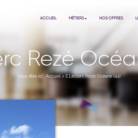
ACCUEIL
MÉTIERS
NOS OFFRES
L
erc Rezé Océa
Vous êtes ici :
Accueil
>
E.Leclerc Rezé Océane (44)