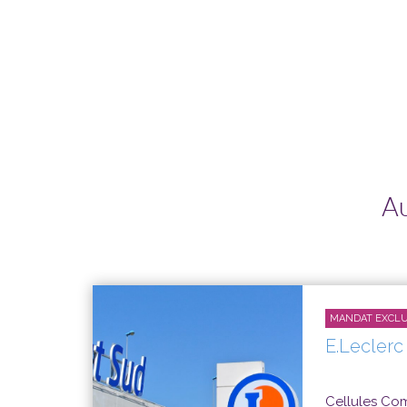
Au
MANDAT EXCLU
E.Leclerc
Cellules Co