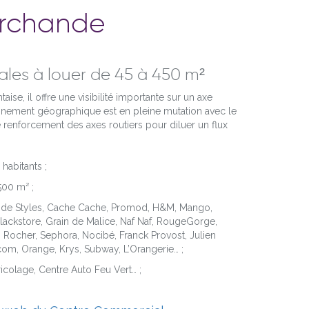
archande
les à louer de 45 à 450 m²
aise, il offre une visibilité importante sur un axe
nnement géographique est en pleine mutation avec le
e renforcement des axes routiers pour diluer un flux
habitants ;
00 m² ;
e de Styles, Cache Cache, Promod, H&M, Mango,
Blackstore, Grain de Malice, Naf Naf, RougeGorge,
s Rocher, Sephora, Nocibé, Franck Provost, Julien
om, Orange, Krys, Subway, L’Orangerie… ;
ricolage, Centre Auto Feu Vert… ;