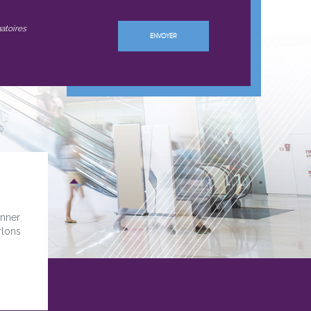
atoires
onner
rlons