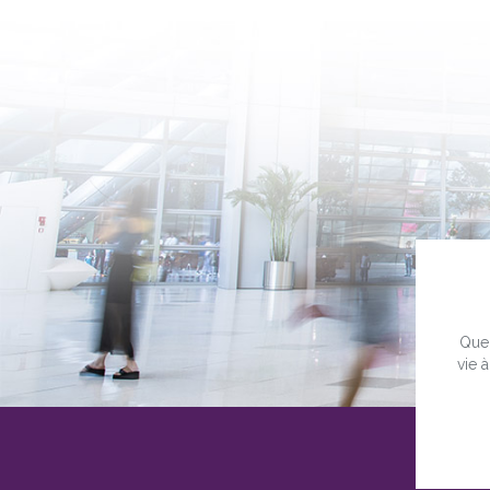
Quel
vie 