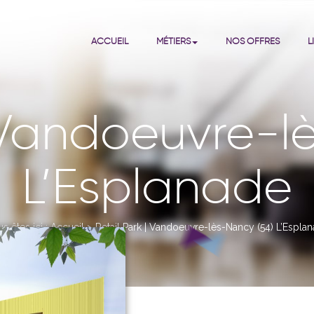
ACCUEIL
MÉTIERS
NOS OFFRES
L
| Vandoeuvre-l
L’Esplanade
s êtes ici :
Accueil
>
Retail Park | Vandoeuvre-lès-Nancy (54) L’Espla