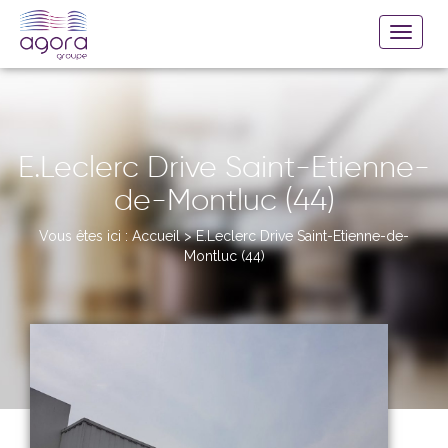
E.Leclerc Drive Saint-Etienne-
de-Montluc (44)
Vous êtes ici :
Accueil
>
E.Leclerc Drive Saint-Etienne-de-
Montluc (44)