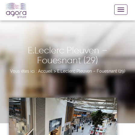
E.Leclerc Pleuven –
Fouesnant (29)
Vous êtes ici :
Accueil
>
E.Leclerc Pleuven – Fouesnant (29)