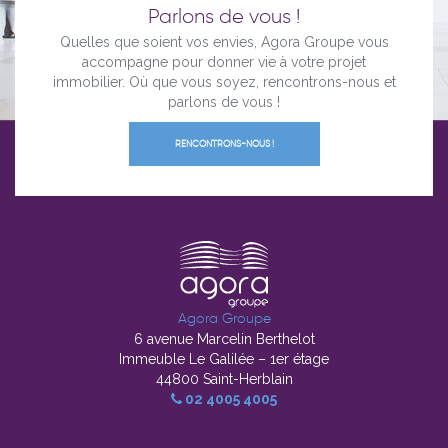
Parlons de vous !
Quelles que soient vos envies, Agora Groupe vous
accompagne pour donner vie à votre projet
immobilier. Où que vous soyez, rencontrons-nous et
parlons de vous !
RENCONTRONS-NOUS !
Agora Groupe
6 avenue Marcelin Berthelot
Immeuble Le Galilée – 1er étage
44800 Saint-Herblain
02 4005 4005