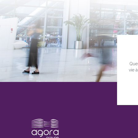
Quel
vie 