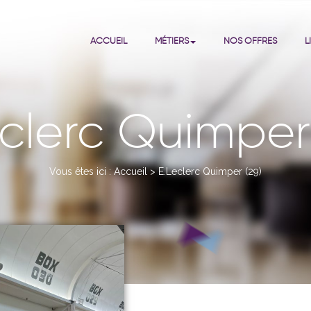
ACCUEIL
MÉTIERS
NOS OFFRES
L
clerc Quimper
Vous êtes ici :
Accueil
>
E.Leclerc Quimper (29)