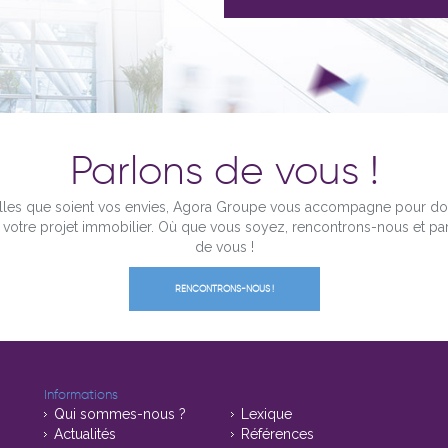
Parlons de vous !
les que soient vos envies, Agora Groupe vous accompagne pour d
à votre projet immobilier. Où que vous soyez, rencontrons-nous et pa
de vous !
RENCONTRONS-NOUS !
Informations
Qui sommes-nous ?
Lexique
Actualités
Références