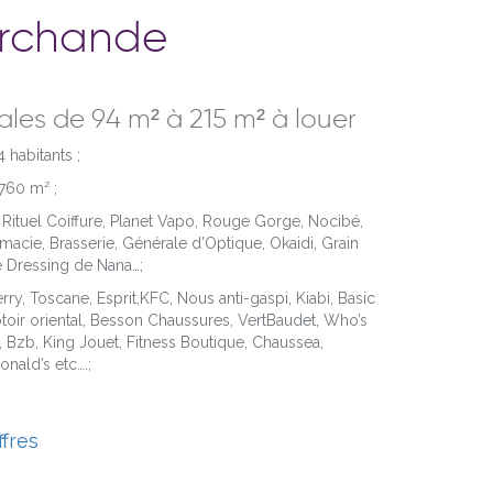
archande
les de 94 m² à 215 m² à louer
habitants ;
760 m² ;
 Rituel Coiffure, Planet Vapo, Rouge Gorge, Nocibé,
rmacie, Brasserie, Générale d’Optique, Okaidi, Grain
e Dressing de Nana…;
rry,
Toscane,
Esprit,
KFC, Nous anti-
gaspi,
Kiabi,
​
Basic
toir
oriental, Besson Chaussures, VertBaudet, Who’s
, Bzb, King Jouet, Fitness Boutique, Chaussea,
onald’s etc….;
ffres