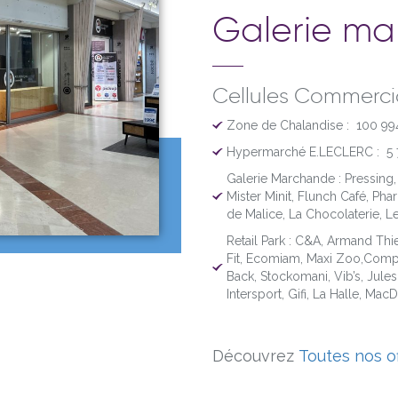
Galerie m
Cellules Commercia
Zone de Chalandise : 100 994 
Hypermarché E.LECLERC : 5 
Galerie Marchande : Pressing,
Mister Minit, Flunch Café, Pha
de Malice, La Chocolaterie, L
Retail Park :
C&A,
Armand Thie
Fit,
Ecomiam,
Maxi Zoo,
Comp
Back, Stockomani, Vib’s, Jules
Intersport, Gifi, La Halle, MacD
Découvrez
Toutes nos o