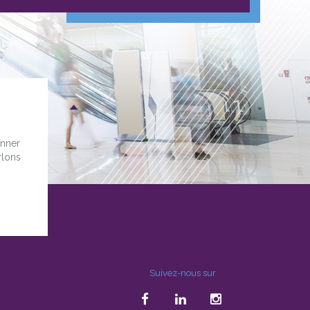
onner
rlons
Suivez-nous sur