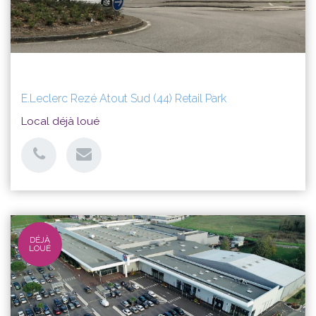
E.Leclerc Rezé Atout Sud (44) Retail Park
Local déjà loué
DÉJÀ
LOUÉ